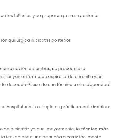
n los folículos y se preparan para su posterior
ión quirúrgica ni cicatriz posterior.
la combinación de ambas, se procede a la
tribuyen en forma de espiral en la coronilla y en
ltado deseado. El uso de una técnica u otra dependerá
so hospitalario. La cirugía es prácticamente indolora
 no deja cicatriz ya que, mayormente, la
técnica más
la tira, dejando una pequeña cicatriz fácilmente