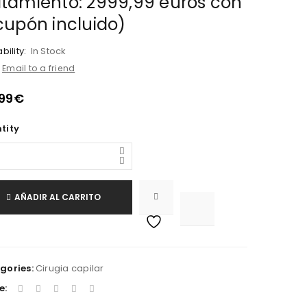
atamiento: 2999,99 euros con
cupón incluido)
bility:
In Stock
Email to a friend
.99
€
tity
AÑADIR AL CARRITO

			<i class="fa fa-retweet"></i><span class="ts-tooltip button-tooltip">Comparar</span>		
gories:
Cirugia capilar
e: