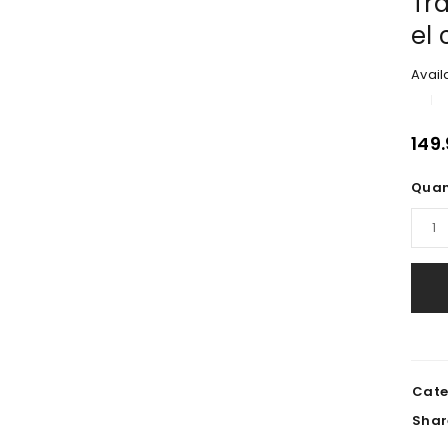
Tr
el 
Availa
149
Quan
Cate
Shar