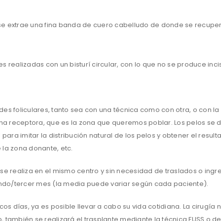
se extrae una fina banda de cuero cabelludo de donde se recupera
es realizadas con un bisturí circular, con lo que no se produce incis
ades foliculares, tanto sea con una técnica como con otra, o con 
 receptora, que es la zona que queremos poblar. Los pelos se dis
ara imitar la distribución natural de los pelos y obtener el resu
 la zona donante, etc.
se realiza en el mismo centro y sin necesidad de traslados o ingre
gundo/tercer mes (la media puede variar según cada paciente).
cos días, ya es posible llevar a cabo su vida cotidiana. La cirugía
ambién se realizará el trasplante mediante la técnica FUSS o de 