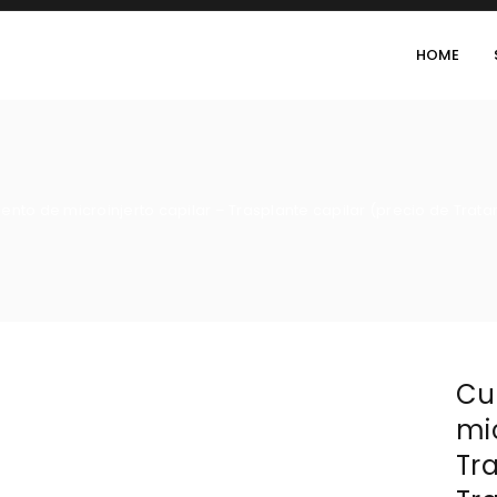
HOME
to de microinjerto capilar – Trasplante capilar (precio de Trata
Cu
mic
Tra