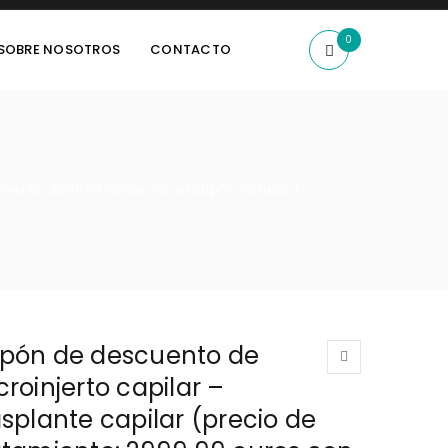
0
SOBRE NOSOTROS
CONTACTO
miento: 2999,99 euros con el cupón incluido)
pón de descuento de
roinjerto capilar –
splante capilar (precio de