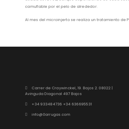
camuflable por el pelo de alrededor.
Al mes del microinjerto se realiza un tratamiento de 
Carrer de Craywinckel, 19. Bajos 2. 08022 |
Avinguda Diagonal 497 Bajos
+34 933484736 +34 636695531
info@0arrugas.com