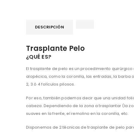
DESCRIPCIÓN
Trasplante Pelo
¿QUÉ ES?
El trasplante de pelo es un procedimiento quirúrgico
alopécica, como la coronilla, las entradas, la barba o
2, 3 ó 4 folículos pilosos.
Por eso, también podemos decir que una unidad folicu
cabeza. Dependiendo de la zona a trasplantar (la zona
suaves en la frente, el remolino en la coronilla, etc.
Disponemos de 2 técnicas de trasplante de pelo para 