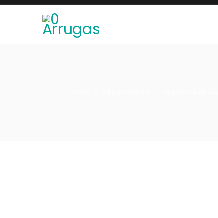
Inicio
Cirugia capilar
Cupón de descuen
/
/