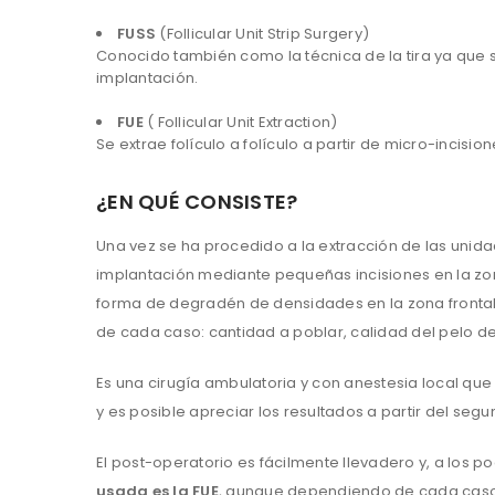
FUSS
(Follicular Unit Strip Surgery)
Conocido también como la técnica de la tira ya que 
implantación.
FUE
( Follicular Unit Extraction)
Se extrae folículo a folículo a partir de micro-incision
¿EN QUÉ CONSISTE?
Una vez se ha procedido a la extracción de las unid
implantación mediante pequeñas incisiones en la zona
forma de degradén de densidades en la zona frontal p
de cada caso: cantidad a poblar, calidad del pelo de
Es una cirugía ambulatoria y con anestesia local que 
y es posible apreciar los resultados a partir del se
El post-operatorio es fácilmente llevadero y, a los po
usada es la FUE
, aunque dependiendo de cada caso, t