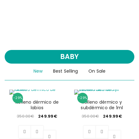
BABY
New
Best Selling
On Sale
-29%
-29%
Relleno dérmico de
Relleno dérmico y
labios
subdérmico de 1ml
350.00
€
249.99
€
350.00
€
249.99
€