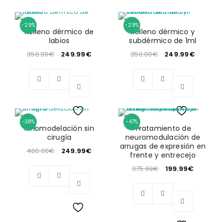
-29%
-29%
Relleno dérmico de
Relleno dérmico y
labios
subdérmico de 1ml
350.00
€
249.99
€
350.00
€
249.99
€
-38%
-47%
Wishlist
Wishlist
Rinomodelación sin
Tratamiento de
cirugía
neuromodulación de
arrugas de expresión en
400.00
€
249.99
€
frente y entrecejo
375.99
€
199.99
€