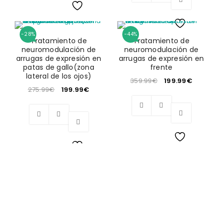
Wishlist
-28%
-44%
Wishlist
Tratamiento de
Tratamiento de
neuromodulación de
neuromodulación de
arrugas de expresión en
arrugas de expresión en
patas de gallo(zona
frente
lateral de los ojos)
359.99
€
199.99
€
275.99
€
199.99
€
Wishlist
Wishlist