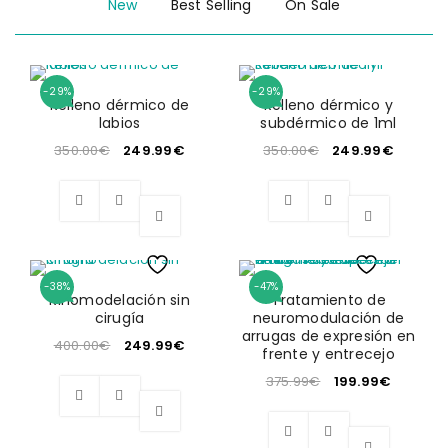
New
Best Selling
On Sale
-29%
-29%
Relleno dérmico de
Relleno dérmico y
labios
subdérmico de 1ml
350.00
€
249.99
€
350.00
€
249.99
€
-38%
-47%
Wishlist
Wishlist
Rinomodelación sin
Tratamiento de
cirugía
neuromodulación de
arrugas de expresión en
400.00
€
249.99
€
frente y entrecejo
375.99
€
199.99
€