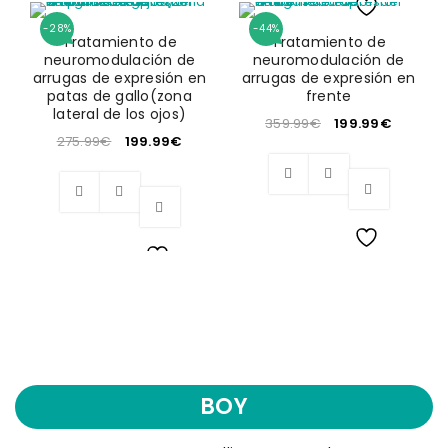
Wishlist
-28%
-44%
Wishlist
Tratamiento de
Tratamiento de
neuromodulación de
neuromodulación de
arrugas de expresión en
arrugas de expresión en
patas de gallo(zona
frente
lateral de los ojos)
359.99
€
199.99
€
275.99
€
199.99
€
Wishlist
Wishlist
BOY