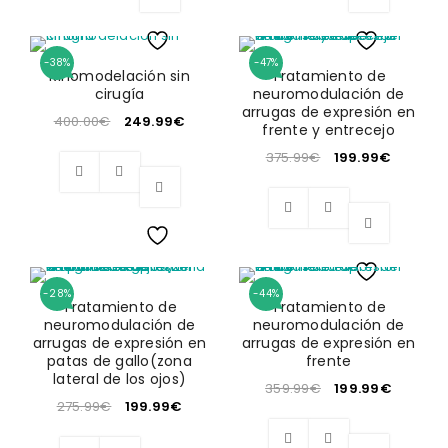
-38%
-47%
Wishlist
Wishlist
Rinomodelación sin
Tratamiento de
cirugía
neuromodulación de
arrugas de expresión en
400.00
€
249.99
€
frente y entrecejo
375.99
€
199.99
€
Wishlist
-28%
-44%
Wishlist
Tratamiento de
Tratamiento de
neuromodulación de
neuromodulación de
arrugas de expresión en
arrugas de expresión en
patas de gallo(zona
frente
lateral de los ojos)
359.99
€
199.99
€
275.99
€
199.99
€