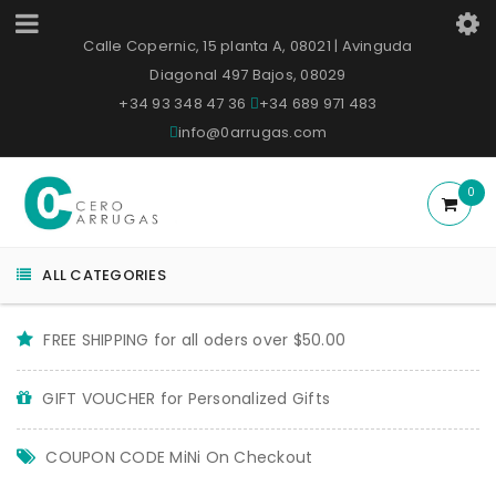
Calle Copernic, 15 planta A, 08021 | Avinguda
Diagonal 497 Bajos, 08029
+34 93 348 47 36
+34 689 971 483
info@0arrugas.com
0
ALL CATEGORIES
FREE SHIPPING for all oders over $50.00
GIFT VOUCHER for Personalized Gifts
COUPON CODE MiNi On Checkout