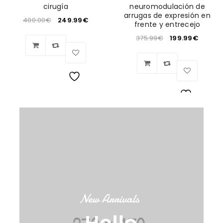
cirugía
neuromodulación de
arrugas de expresión en
400.00
€
249.99
€
frente y entrecejo
375.99
€
199.99
€
Wishlist
Wishlist