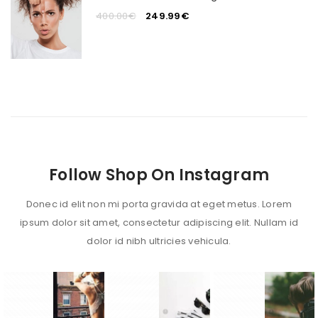
400.00
€
249.99
€
Follow Shop On Instagram
Donec id elit non mi porta gravida at eget metus. Lorem
ipsum dolor sit amet, consectetur adipiscing elit. Nullam id
dolor id nibh ultricies vehicula.
1
1
1