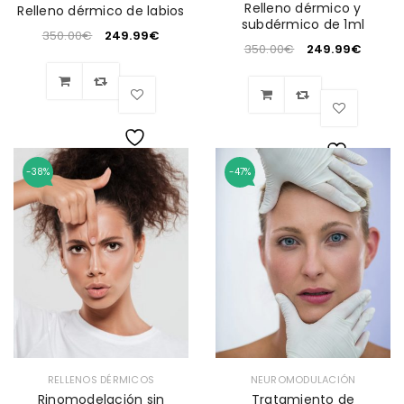
Relleno dérmico y
Relleno dérmico de labios
subdérmico de 1ml
350.00
€
249.99
€
350.00
€
249.99
€
Wishlist
-38%
-47%
Wishlist
RELLENOS DÉRMICOS
NEUROMODULACIÓN
Rinomodelación sin
Tratamiento de