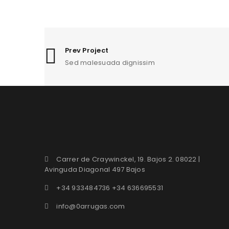
Prev Project
Sed malesuada dignissim
Carrer de Craywinckel, 19. Bajos 2. 08022 |
Avinguda Diagonal 497 Bajos
+34 933484736 +34 636695531
info@0arrugas.com