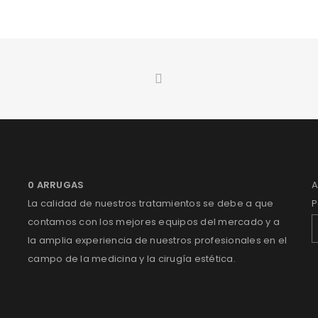
Graphics
/
Web design
SED MALESUADA DIGNISSIM
Fashion
/
Graphics
/
Sports
PELLENTESQUE HABITANT MORBI
Graphics
/
Sports
QUISQUE DAPIBUS AM DUI
Fashion
/
Graphics
/
Sports
0 ARRUGAS
A
La calidad de nuestros tratamientos se debe a que
P
contamos con los mejores equipos del mercado y a
la amplia experiencia de nuestros profesionales en el
campo de la medicina y la cirugía estética.