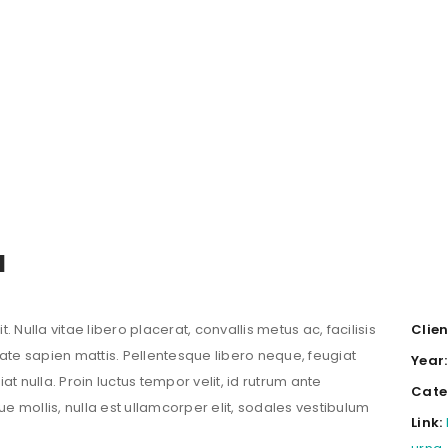
a
 Nulla vitae libero placerat, convallis metus ac, facilisis
Clien
putate sapien mattis. Pellentesque libero neque, feugiat
Year:
iat nulla. Proin luctus tempor velit, id rutrum ante
Cate
que mollis, nulla est ullamcorper elit, sodales vestibulum
Link: