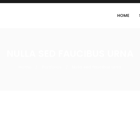
HOME
NULLA SED FAUCIBUS URNA
Home
Portfolios
Nulla sed faucibus urna
/
/