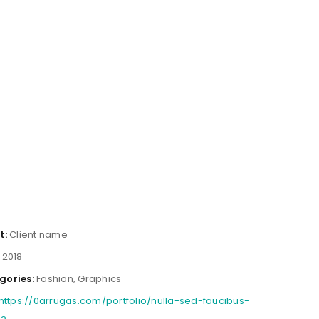
t:
Client name
2018
gories:
Fashion
,
Graphics
https://0arrugas.com/portfolio/nulla-sed-faucibus-