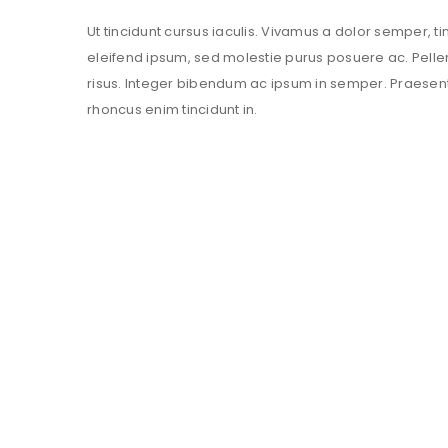
Ut tincidunt cursus iaculis. Vivamus a dolor semper, t
eleifend ipsum, sed molestie purus posuere ac. Pelle
risus. Integer bibendum ac ipsum in semper. Praesen
rhoncus enim tincidunt in.
RELATED PROJECTS