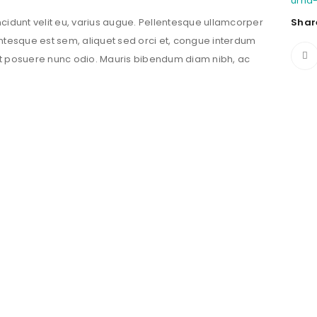
urna
incidunt velit eu, varius augue. Pellentesque ullamcorper
Shar
ntesque est sem, aliquet sed orci et, congue interdum
t posuere nunc odio. Mauris bibendum diam nibh, ac
PHASELLUS FRINGILLA MALESUADA
Fashion
/
Graphics
/
Photography
/
Web design
UT MAXIMUS DUI NULLA NEC
Graphics
/
Web design
EGET CONDIMENTUM LAOREET